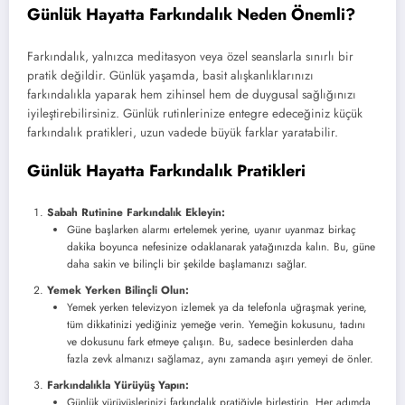
Günlük Hayatta Farkındalık Neden Önemli?
Farkındalık, yalnızca meditasyon veya özel seanslarla sınırlı bir
pratik değildir. Günlük yaşamda, basit alışkanlıklarınızı
farkındalıkla yaparak hem zihinsel hem de duygusal sağlığınızı
iyileştirebilirsiniz. Günlük rutinlerinize entegre edeceğiniz küçük
farkındalık pratikleri, uzun vadede büyük farklar yaratabilir.
Günlük Hayatta Farkındalık Pratikleri
Sabah Rutinine Farkındalık Ekleyin:
Güne başlarken alarmı ertelemek yerine, uyanır uyanmaz birkaç
dakika boyunca nefesinize odaklanarak yatağınızda kalın. Bu, güne
daha sakin ve bilinçli bir şekilde başlamanızı sağlar.
Yemek Yerken Bilinçli Olun:
Yemek yerken televizyon izlemek ya da telefonla uğraşmak yerine,
tüm dikkatinizi yediğiniz yemeğe verin. Yemeğin kokusunu, tadını
ve dokusunu fark etmeye çalışın. Bu, sadece besinlerden daha
fazla zevk almanızı sağlamaz, aynı zamanda aşırı yemeyi de önler.
Farkındalıkla Yürüyüş Yapın:
Günlük yürüyüşlerinizi farkındalık pratiğiyle birleştirin. Her adımda