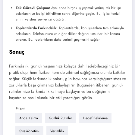
Tek Görevli Çalışma:
Aynı anda birçok iş yapmak yerine, tek bir işe
odaklanın ve bu işi bitirdikten sonra diğerine geçin. Bu, iş kalitenizi
artırır ve stres seviyenizi düşürür.
Toplantılarda Farkındalık:
Toplantılarda, konuşulanlara tam anlamıyla
odaklanın. Telefonunuzu ve diğer dikkat dağıtıcı unsurları bir kenara
bırakın. Bu, toplantıların daha verimli geçmesini sağlar.
Sonuç
Farkındalık, günlük yaşamınıza kolayca dahil edebileceğiniz bir
pratik olup, hem fiziksel hem de zihinsel sağlığınıza olumlu katkılar
sağlar. Küçük farkındalık anları, gün boyunca karşılaştığınız stres ve
zorluklarla başa çıkmanızı kolaylaştırır. Bugünden itibaren, günlük
rutinlerinize farkındalık katmaya başlayın ve bu değişimin
hayatınıza nasıl olumlu bir etki yarattığını görün.
Etiket
Anda Kalma
Günlük Rutinler
Hedef Belirleme
StresYönetimi
Verimlilik