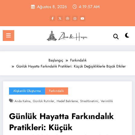
İçeriğe
Ağustos 8, 2026
4:19:58 AM
atla
Başlangıç
Farkındalık
Günlük Hayatta Farkındalık Pratikleri: Küçük Değişikliklerle Büyük Etkiler
Alışkanlık Oluşturma
Farkındalık
,
,
,
,
Anda Kalma
Günlük Rutinler
Hedef Belirleme
StresYönetimi
Verimlilik
Günlük Hayatta Farkındalık
Pratikleri: Küçük