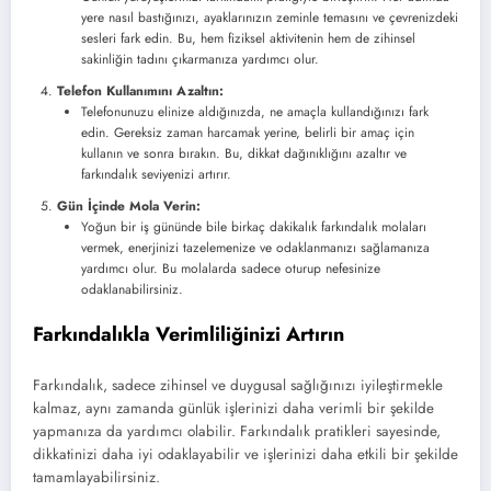
yere nasıl bastığınızı, ayaklarınızın zeminle temasını ve çevrenizdeki
sesleri fark edin. Bu, hem fiziksel aktivitenin hem de zihinsel
sakinliğin tadını çıkarmanıza yardımcı olur.
Telefon Kullanımını Azaltın:
Telefonunuzu elinize aldığınızda, ne amaçla kullandığınızı fark
edin. Gereksiz zaman harcamak yerine, belirli bir amaç için
kullanın ve sonra bırakın. Bu, dikkat dağınıklığını azaltır ve
farkındalık seviyenizi artırır.
Gün İçinde Mola Verin:
Yoğun bir iş gününde bile birkaç dakikalık farkındalık molaları
vermek, enerjinizi tazelemenize ve odaklanmanızı sağlamanıza
yardımcı olur. Bu molalarda sadece oturup nefesinize
odaklanabilirsiniz.
Farkındalıkla Verimliliğinizi Artırın
Farkındalık, sadece zihinsel ve duygusal sağlığınızı iyileştirmekle
kalmaz, aynı zamanda günlük işlerinizi daha verimli bir şekilde
yapmanıza da yardımcı olabilir. Farkındalık pratikleri sayesinde,
dikkatinizi daha iyi odaklayabilir ve işlerinizi daha etkili bir şekilde
tamamlayabilirsiniz.