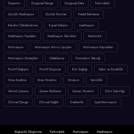
Dopamin
Duygusal Denge
Duygusal Zeka
Farkındalık
Günlük Meditasyon
Günlük Rutinler
Hedef Belirleme
Kendini Ödüllendirme
Kişisel Gelişim
meditasyon
Meditasyon Faydaları
Meditasyon Teknikleri
Mentorluk
Motivasyon
Motivasyon Artırıcı İpuçları
Motivasyon Kaynakları
Motivasyon Stratejileri
Odaklanma
Pomodoro Tekniği
Pozitif Değişim
Pozitif Düşünce
Ruh Sağlığı
Sabır ve Süreklilik
Stres Azaltma
Stres Yönetimi
Striatum
Verimlilik
Verimli Çalışma
Zaman Bloklama
Zaman Yönetimi
Zihin Sakinliği
Zihinsel Denge
Zihinsel Sağlık
Üretkenlik
İçsel Motivasyon
Alışkanlık Oluşturma
Farkındalık
Motivasyon
Meditasyon