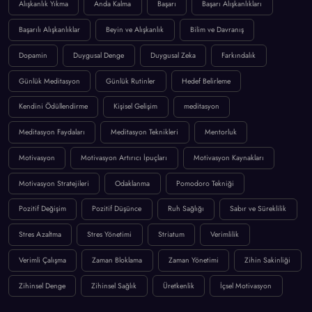
Alışkanlık Yıkma
Anda Kalma
Başarı
Başarı Alışkanlıkları
Başarılı Alışkanlıklar
Beyin ve Alışkanlık
Bilim ve Davranış
Dopamin
Duygusal Denge
Duygusal Zeka
Farkındalık
Günlük Meditasyon
Günlük Rutinler
Hedef Belirleme
Kendini Ödüllendirme
Kişisel Gelişim
meditasyon
Meditasyon Faydaları
Meditasyon Teknikleri
Mentorluk
Motivasyon
Motivasyon Artırıcı İpuçları
Motivasyon Kaynakları
Motivasyon Stratejileri
Odaklanma
Pomodoro Tekniği
Pozitif Değişim
Pozitif Düşünce
Ruh Sağlığı
Sabır ve Süreklilik
Stres Azaltma
Stres Yönetimi
Striatum
Verimlilik
Verimli Çalışma
Zaman Bloklama
Zaman Yönetimi
Zihin Sakinliği
Zihinsel Denge
Zihinsel Sağlık
Üretkenlik
İçsel Motivasyon