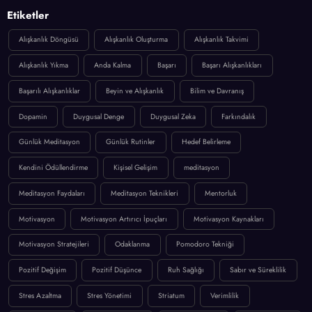
Etiketler
Alışkanlık Döngüsü
Alışkanlık Oluşturma
Alışkanlık Takvimi
Alışkanlık Yıkma
Anda Kalma
Başarı
Başarı Alışkanlıkları
Başarılı Alışkanlıklar
Beyin ve Alışkanlık
Bilim ve Davranış
Dopamin
Duygusal Denge
Duygusal Zeka
Farkındalık
Günlük Meditasyon
Günlük Rutinler
Hedef Belirleme
Kendini Ödüllendirme
Kişisel Gelişim
meditasyon
Meditasyon Faydaları
Meditasyon Teknikleri
Mentorluk
Motivasyon
Motivasyon Artırıcı İpuçları
Motivasyon Kaynakları
Motivasyon Stratejileri
Odaklanma
Pomodoro Tekniği
Pozitif Değişim
Pozitif Düşünce
Ruh Sağlığı
Sabır ve Süreklilik
Stres Azaltma
Stres Yönetimi
Striatum
Verimlilik