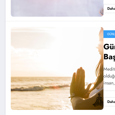
Daha
GÜNL
Gü
Baş
Re
Medit
olduğ
insan
Daha