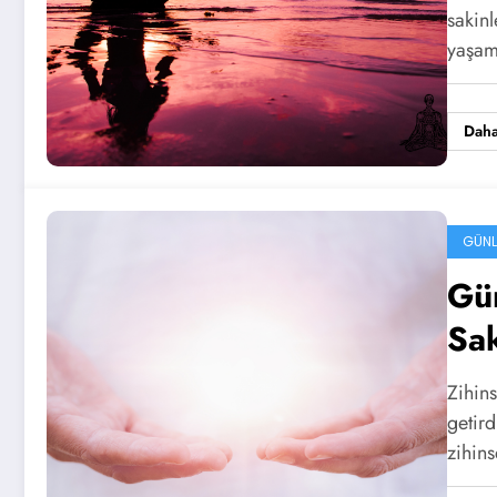
sakinl
yaşam
Daha
GÜNL
Gün
Sak
Zihin
getird
zihin