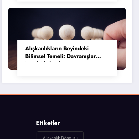
Alışkanlıkların Beyindeki
Bilimsel Temeli: Davranışlar
Nasıl Alışkanlığa Dönüşür?
Etiketler
Alışkanlık Döngüsü