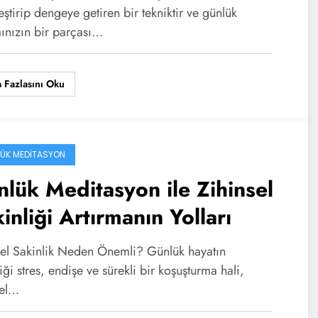
eştirip dengeye getiren bir tekniktir ve günlük
ınızın bir parçası…
 Fazlasını Oku
ÜK MEDITASYON
lük Meditasyon ile Zihinsel
inliği Artırmanın Yolları
sel Sakinlik Neden Önemli? Günlük hayatın
iği stres, endişe ve sürekli bir koşuşturma hali,
sel…