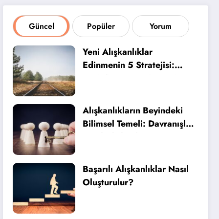
Güncel
Popüler
Yorum
Yeni Alışkanlıklar
Edinmenin 5 Stratejisi:
Hedeflerinizi Kalıcı Hale
Getirin
Alışkanlıkların Beyindeki
Bilimsel Temeli: Davranışlar
Nasıl Alışkanlığa Dönüşür?
Başarılı Alışkanlıklar Nasıl
Oluşturulur?