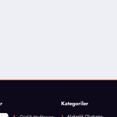
r
Kategoriler
Alışkanlık Oluşturma
Günlük Meditasyon: