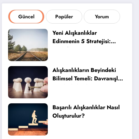
Güncel
Popüler
Yorum
Yeni Alışkanlıklar
Edinmenin 5 Stratejisi:
Hedeflerinizi Kalıcı Hale
Getirin
Alışkanlıkların Beyindeki
Bilimsel Temeli: Davranışlar
Nasıl Alışkanlığa Dönüşür?
Başarılı Alışkanlıklar Nasıl
Oluşturulur?