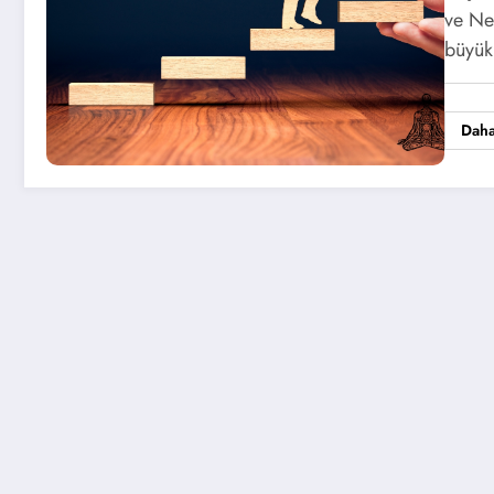
ve Ne
büyük
Daha