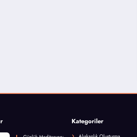
r
Kategoriler
Alışkanlık Oluşturma
Günlük Meditasyon: