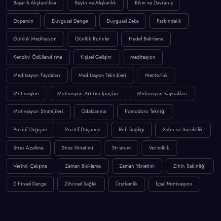
Başarılı Alışkanlıklar
Beyin ve Alışkanlık
Bilim ve Davranış
Dopamin
Duygusal Denge
Duygusal Zeka
Farkındalık
Günlük Meditasyon
Günlük Rutinler
Hedef Belirleme
Kendini Ödüllendirme
Kişisel Gelişim
meditasyon
Meditasyon Faydaları
Meditasyon Teknikleri
Mentorluk
Motivasyon
Motivasyon Artırıcı İpuçları
Motivasyon Kaynakları
Motivasyon Stratejileri
Odaklanma
Pomodoro Tekniği
Pozitif Değişim
Pozitif Düşünce
Ruh Sağlığı
Sabır ve Süreklilik
Stres Azaltma
Stres Yönetimi
Striatum
Verimlilik
Verimli Çalışma
Zaman Bloklama
Zaman Yönetimi
Zihin Sakinliği
Zihinsel Denge
Zihinsel Sağlık
Üretkenlik
İçsel Motivasyon